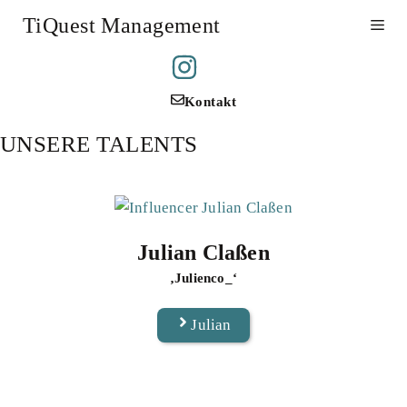
Zum
TiQuest Management
Me
Inhalt
springen
Kontakt
UNSERE TALENTS
Julian Claßen
‚Julienco_‘
Julian